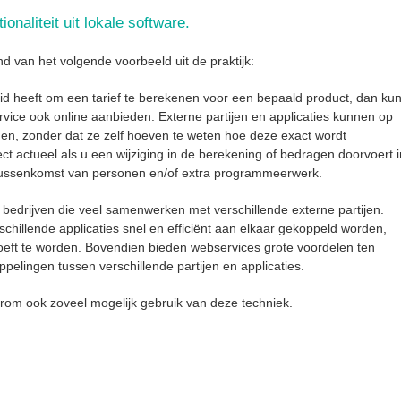
onaliteit uit lokale software.
d van het volgende voorbeeld uit de praktijk:
id heeft om een tarief te berekenen voor een bepaald product, dan kun
vice ook online aanbieden. Externe partijen en applicaties kunnen op
nen, zonder dat ze zelf hoeven te weten hoe deze exact wordt
ect actueel als u een wijziging in de berekening of bedragen doorvoert i
 tussenkomst van personen en/of extra programmeerwerk.
 bedrijven die veel samenwerken met verschillende externe partijen.
hillende applicaties snel en efficiënt aan elkaar gekoppeld worden,
eft te worden. Bovendien bieden webservices grote voordelen ten
elingen tussen verschillende partijen en applicaties.
om ook zoveel mogelijk gebruik van deze techniek.